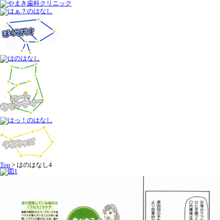
Top
>
はのはなし4