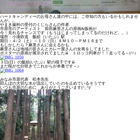
ハートキャンディーのお母さん達の中には、ご存知の方もいるかもしれませ
んが。。
やまき歯科の受付のくじらさんの作者
市原市のアーティスト 前田麻里さんの原画&版画が
今！見れるチャンスです（もうはじまってしまってるのだけれど。。）
場所：小湊鉄道 飯給（いたぶ）駅
期日：４/２（土）～１０（日）ＡＭ１０～ＰＭ１６まで
もしかしたら？麻里さんに会えるかも
麻里さんは地域の皆さんとカレー屋さんの女将をしてました
ポスターの原画が展示されてました⇊ トロッコ列車が！！走ってる～(^^♪
３日(日）の飯給(いたぶ）駅の様子です⇊
まだ桜が七分咲きでこれからが本番です～♪
みなみ市原代表 松本先生
田んぼの大切な水が流出していたのを止めているそうです
いつも市原のために ありがとうございます(^_^)/