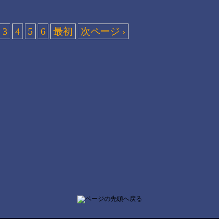
3
4
5
6
最初
次ページ ›