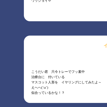
ワッショイ💛
こうだい君 只今トレーでフッ素中
治療台に 付いている
マスコット人形を イヤリングにしてみたよ～
えへへ(‘ω’)
似合っているかな！？