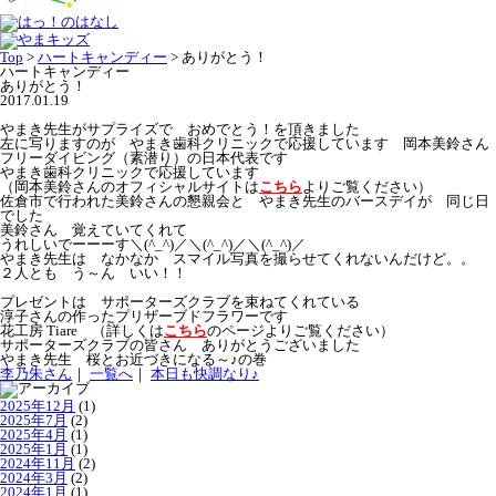
Top
>
ハートキャンディー
>
ありがとう！
ハートキャンディー
ありがとう！
2017.01.19
やまき先生がサプライズで おめでとう！を頂きました
左に写りますのが やまき歯科クリニックで応援しています 岡本美鈴さん
フリーダイビング（素潜り）の日本代表です
やまき歯科クリニックで応援しています
（岡本美鈴さんのオフィシャルサイトは
こちら
よりご覧ください）
佐倉市で行われた美鈴さんの懇親会と やまき先生のバースデイが 同じ日
でした
美鈴さん 覚えていてくれて
うれしいでーーーす＼(^_^)／＼(^_^)／＼(^_^)／
やまき先生は なかなか スマイル写真を撮らせてくれないんだけど。。
２人とも う～ん いい！！
プレゼントは サポーターズクラブを束ねてくれている
淳子さんの作ったプリザーブドフラワーです
花工房 Tiare （詳しくは
こちら
のページよりご覧ください）
サポーターズクラブの皆さん ありがとうございました
やまき先生 桜とお近づきになる～♪の巻
李乃朱さん
｜
一覧へ
｜
本日も快調なり♪
2025年12月
(1)
2025年7月
(2)
2025年4月
(1)
2025年1月
(1)
2024年11月
(2)
2024年3月
(2)
2024年1月
(1)