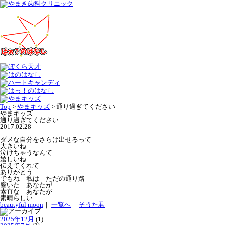
Top
>
やまキッズ
>
通り過ぎてください
やまキッズ
通り過ぎてください
2017.02.28
ダメな自分をさらけ出せるって
大きいね
泣けちゃうなんて
嬉しいね
伝えてくれて
ありがとう
でもね 私は ただの通り路
響いた あなたが
素直な あなたが
素晴らしい
beautyful moon
｜
一覧へ
｜
そうた君
2025年12月
(1)