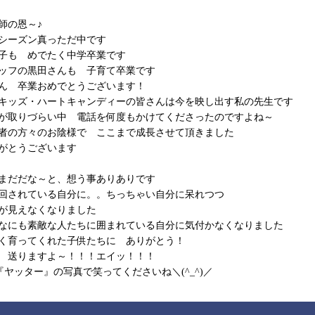
師の恩～♪
シーズン真っただ中です
子も めでたく中学卒業です
ッフの黒田さんも 子育て卒業です
ん 卒業おめでとうございます！
キッズ・ハートキャンディーの皆さんは今を映し出す私の先生です
が取りづらい中 電話を何度もかけてくださったのですよね～
者の方々のお陰様で ここまで成長させて頂きました
がとうございます
まだだな～と、想う事ありありです
回されている自分に。。ちっちゃい自分に呆れつつ
が見えなくなりました
なにも素敵な人たちに囲まれている自分に気付かなくなりました
く育ってくれた子供たちに ありがとう！
 送りますよ～！！！エイッ！！！
『ヤッター』の写真で笑ってくださいね＼(^_^)／