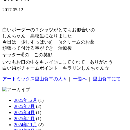
2017.05.12
白いボーダーのＴシャツがとてもお似合いの
しんちゃん 高校生になりました
今日は 少しすっぱい((+_+))クリームのお薬
頑張って付ける事ができ 治療後
ヤッター✌の この笑顔
いつもお口の中をキレイ✨にしてくれて ありがとう
白い歯がチャームポイント キラリンしんちゃん☆
アートミックス里山食堂の人々
｜
一覧へ
｜
里山食堂にて
2025年12月
(1)
2025年7月
(2)
2025年4月
(1)
2025年1月
(1)
2024年11月
(2)