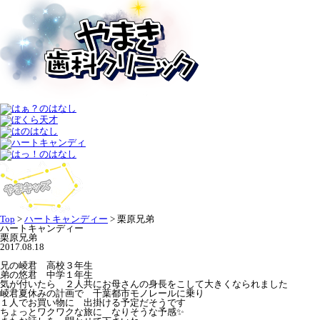
Top
>
ハートキャンディー
>
栗原兄弟
ハートキャンディー
栗原兄弟
2017.08.18
兄の崚君 高校３年生
弟の悠君 中学１年生
気が付いたら ２人共にお母さんの身長をこして大きくなられました
崚君夏休みの計画で 千葉都市モノレールに乗り
１人でお買い物に 出掛ける予定だそうです
ちょっとワクワクな旅に なりそうな予感✨