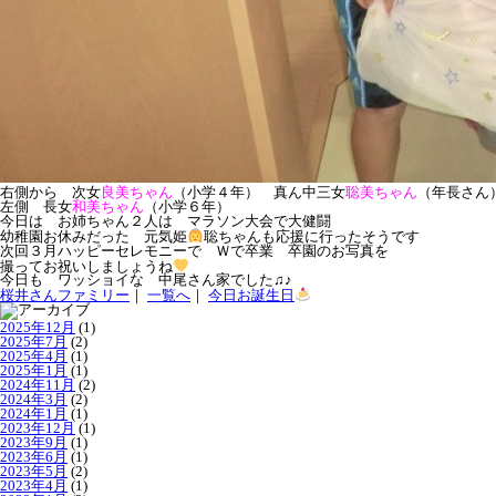
右側から 次女
良美ちゃん
（小学４年） 真ん中三女
聡美ちゃん
（年長さん
左側 長女
和美ちゃん
（小学６年）
今日は お姉ちゃん２人は マラソン大会で大健闘
幼稚園お休みだった 元気姫
聡ちゃんも応援に行ったそうです
次回３月ハッピーセレモニーで Ｗで卒業 卒園のお写真を
撮ってお祝いしましょうね
今日も ワッショイな 中尾さん家でした♫♪
桜井さんファミリー
｜
一覧へ
｜
今日お誕生日
2025年12月
(1)
2025年7月
(2)
2025年4月
(1)
2025年1月
(1)
2024年11月
(2)
2024年3月
(2)
2024年1月
(1)
2023年12月
(1)
2023年9月
(1)
2023年6月
(1)
2023年5月
(2)
2023年4月
(1)