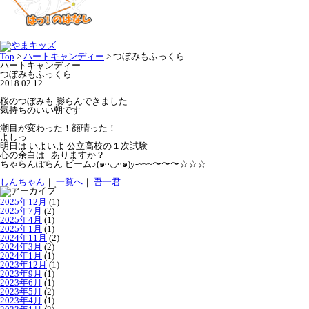
Top
>
ハートキャンディー
>
つぼみもふっくら
ハートキャンディー
つぼみもふっくら
2018.02.12
桜のつぼみも 膨らんできました
気持ちのいい朝です
潮目が変わった！顔晴った！
よしっ
明日は いよいよ 公立高校の１次試験
心の余白は ありますか？
ちゃらんぽらん ビーム♪(๑ᴖ◡ᴖ๑)y-~~~〜〜〜☆☆☆
しんちゃん
｜
一覧へ
｜
吾一君
2025年12月
(1)
2025年7月
(2)
2025年4月
(1)
2025年1月
(1)
2024年11月
(2)
2024年3月
(2)
2024年1月
(1)
2023年12月
(1)
2023年9月
(1)
2023年6月
(1)
2023年5月
(2)
2023年4月
(1)