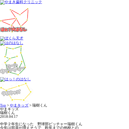
Top
>
やまキッズ
>
瑞樹くん
やまキッズ
瑞樹くん
2018.04.17
中学２年生になった 野球部ピッチャー瑞樹くん
今年は部員が増えそうで 昨年までの他校との