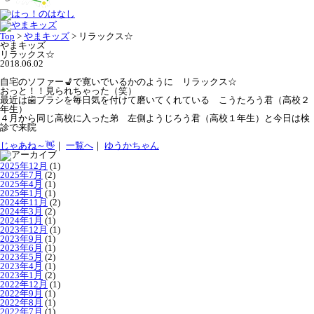
Top
>
やまキッズ
>
リラックス☆
やまキッズ
リラックス☆
2018.06.02
自宅のソファー💺で寛いでいるかのように リラックス☆
おっと！！見られちゃった（笑）
最近は歯ブラシを毎日気を付けて磨いてくれている こうたろう君（高校２
年生）
４月から同じ高校に入った弟 左側ようじろう君（高校１年生）と今日は検
診で来院
じゃあね～👋
｜
一覧へ
｜
ゆうかちゃん
2025年12月
(1)
2025年7月
(2)
2025年4月
(1)
2025年1月
(1)
2024年11月
(2)
2024年3月
(2)
2024年1月
(1)
2023年12月
(1)
2023年9月
(1)
2023年6月
(1)
2023年5月
(2)
2023年4月
(1)
2023年1月
(2)
2022年12月
(1)
2022年9月
(1)
2022年8月
(1)
2022年7月
(1)