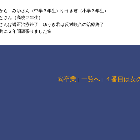
から みゆさん（中学３年生）ゆうき君（小学３年生）
とさん（高校２年生）
さんは矯正治療終了 ゆうき君は反対咬合の治療終了
共に２年間頑張りました🌸
㊗卒業
一覧へ
４番目は女の
｜
｜