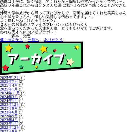
画像は丁寧に、短く撮影してくれたから編集しやすかったそうですよ～。
高校３年生これから自分をどんな風に活かせるのか？感じることができた
ね。
沖縄の修学旅行から帰って来たばかりで、南風を届けてくれた美菜ちゃん
お土産を皆さんへ 優しい気持ちは伝わってますよ～。
よく探したね！けん玉Ｔシャツ♪
２人へのお花のサプライズプレゼントにもびっくり
愛を贈ってくださった天使さん達 どうもありがとうございます。
われら天才＼(^_^)／超ブラボ～！
森本 光恵
健ちゃんから
｜
一覧へ
｜
ありがとう
2025年12月
(1)
2025年7月
(2)
2025年4月
(1)
2025年1月
(1)
2024年11月
(2)
2024年3月
(2)
2024年1月
(1)
2023年12月
(1)
2023年9月
(1)
2023年6月
(1)
2023年5月
(2)
2023年4月
(1)
2023年1月
(2)
2022年12月
(1)
2022年9月
(1)