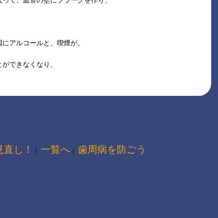
入って、血管の壁にプラークを作り、
因にアルコールと、喫煙が。
とができなくなり、
。
見直し！
一覧へ
歯周病を防ごう
｜
｜