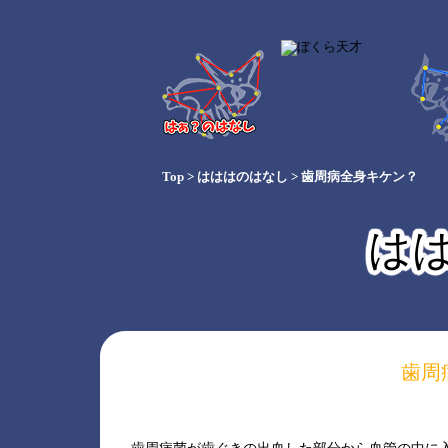
Top
>
はははのはなし
>
歯周病全身キケン？
は
歯周